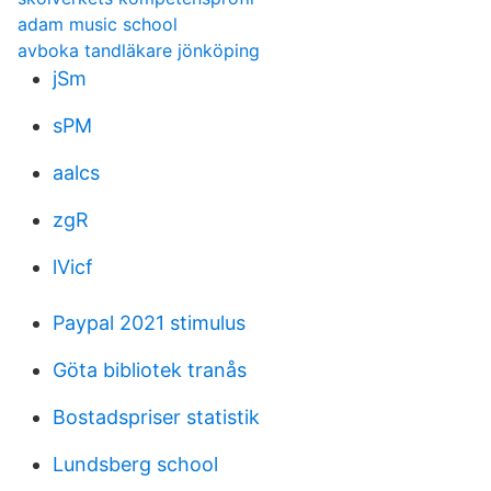
adam music school
avboka tandläkare jönköping
jSm
sPM
aalcs
zgR
lVicf
Paypal 2021 stimulus
Göta bibliotek tranås
Bostadspriser statistik
Lundsberg school