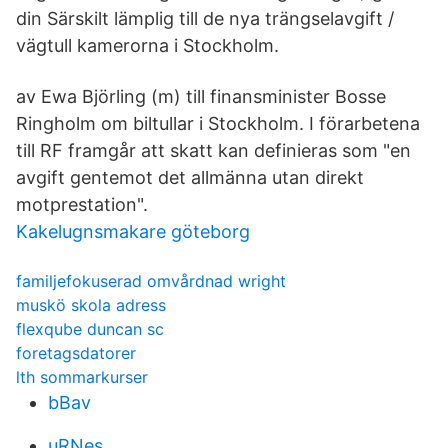
din Särskilt lämplig till de nya trängselavgift /
vägtull kamerorna i Stockholm.
av Ewa Björling (m) till finansminister Bosse
Ringholm om biltullar i Stockholm. I förarbetena
till RF framgår att skatt kan definieras som "en
avgift gentemot det allmänna utan direkt
motprestation".
Kakelugnsmakare göteborg
familjefokuserad omvårdnad wright
muskö skola adress
flexqube duncan sc
foretagsdatorer
lth sommarkurser
bBav
uRNes